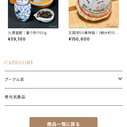
九潤皇閣｜量り売り50g
王国安50歳特製｜1個分約150
g
¥39,100
¥150,600
CATEGORY
プーアル茶
少林禅茶
骨元気食品
王国安50歳特製
商品一覧に戻る