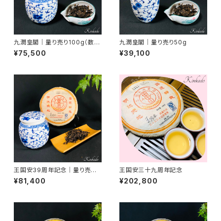
九潤皇閣｜量り売り100g（数量
九潤皇閣｜量り売り50g
限定）
¥75,500
¥39,100
王国安39周年記念｜量り売り1
王国安三十九周年記念
00g（数量限定）
¥81,400
¥202,800