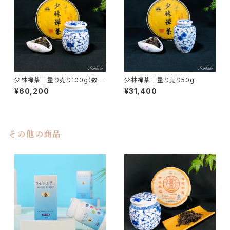
少林禅茶｜量り売り100g（数量
少林禅茶｜量り売り50g
限定）
¥60,200
¥31,400
その他の商品