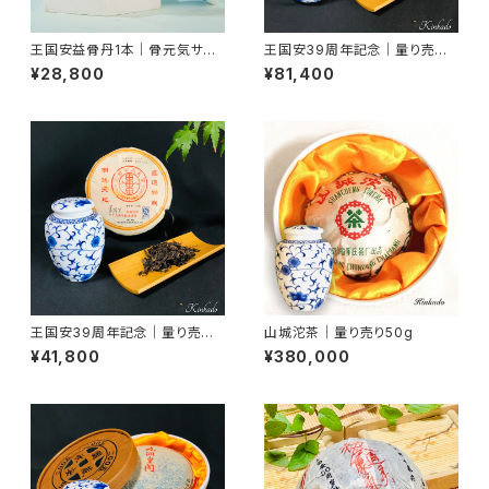
王国安益骨丹1本｜骨元気サプ
王国安39周年記念｜量り売り1
リ
00g（数量限定）
¥28,800
¥81,400
王国安39周年記念｜量り売り5
山城沱茶｜量り売り50g
0g
¥41,800
¥380,000