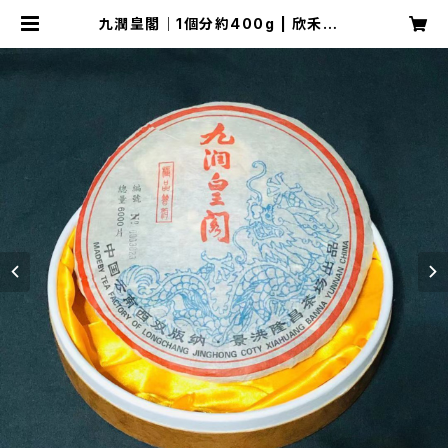
九潤皇閣｜1個分約400g | 欣禾堂S
HOP