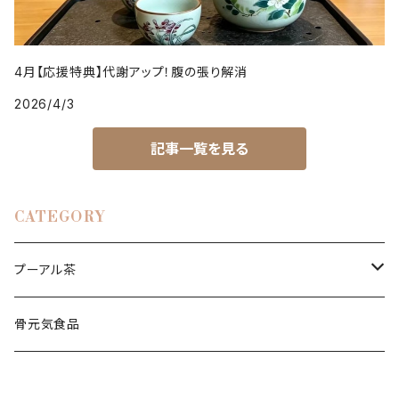
4月【応援特典】代謝アップ！腹の張り解消
2026/4/3
記事一覧を見る
CATEGORY
プーアル茶
少林禅茶
骨元気食品
王国安50歳特製