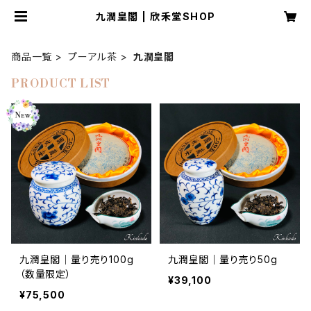
九潤皇閣 | 欣禾堂SHOP
商品一覧
プーアル茶
九潤皇閣
PRODUCT LIST
九潤皇閣｜量り売り100g
九潤皇閣｜量り売り50g
（数量限定）
¥39,100
¥75,500