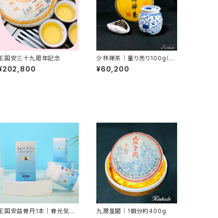
王国安三十九周年記念
少林禅茶｜量り売り100g（数
量限定）
¥202,800
¥60,200
王国安益骨丹1本｜骨元気サ
九潤皇閣｜1個分約400g