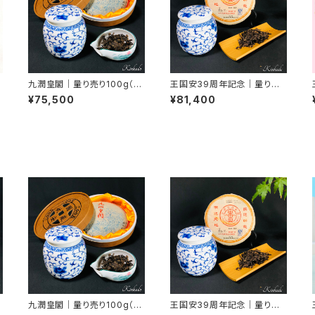
九潤皇閣｜量り売り100g（数
王国安39周年記念｜量り売
量限定）
り100g（数量限定）
¥75,500
¥81,400
九潤皇閣｜量り売り100g（数
王国安39周年記念｜量り売