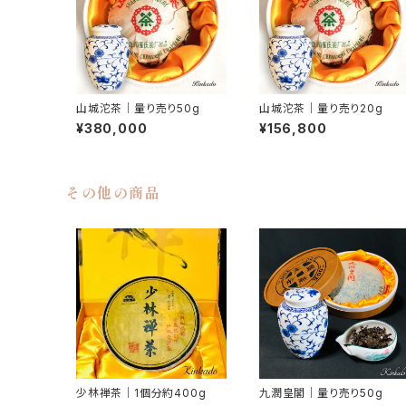
山城沱茶｜量り売り50g
山城沱茶｜量り売り20g
¥380,000
¥156,800
その他の商品
少林禅茶｜1個分約400g
九潤皇閣｜量り売り50g