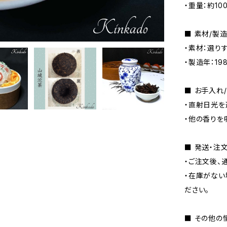
・重量：約10
■ 素材/製
・素材：選り
・製造年：1
■ お手入れ
・直射日光を
・他の香りを
■ 発送・注
・ご注文後、
・在庫がない
ださい。
■ その他の