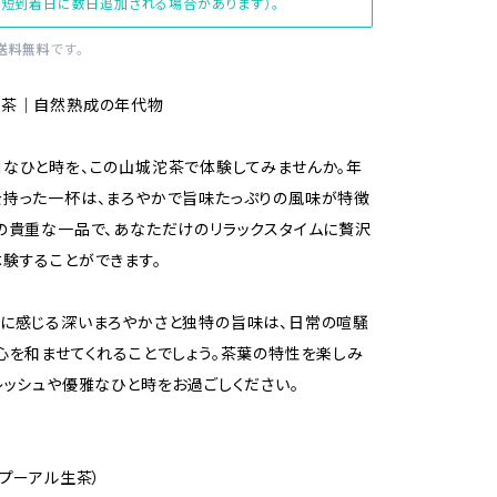
短到着日に数日追加される場合があります）。
送料無料
です。
ル茶｜自然熟成の年代物
なひと時を、この山城沱茶で体験してみませんか。年
持った一杯は、まろやかで旨味たっぷりの風味が特徴
の貴重な一品で、あなただけのリラックスタイムに贅沢
験することができます。
に感じる深いまろやかさと独特の旨味は、日常の喧騒
心を和ませてくれることでしょう。茶葉の特性を楽しみ
レッシュや優雅なひと時をお過ごしください。
（プーアル生茶）