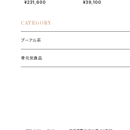
¥231,600
¥39,100
CATEGORY
プーアル茶
少林禅茶
骨元気食品
王国安50歳特製
王国安三十九周年記念
九潤皇閣
山城沱茶