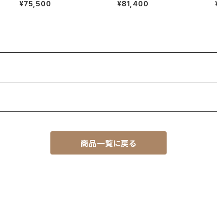
量限定）
り100g（数量限定）
¥75,500
¥81,400
商品一覧に戻る