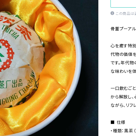
この商品は
骨董プーア
心を癒す特別
代物の価値を
です。年代物
な味わいを体
一口飲むごと
から解放し、
ながら、リフ
■ 仕様
・種類：黒茶